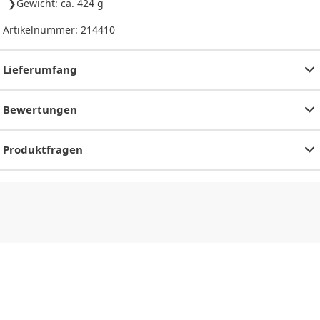
Gewicht: ca. 424 g
Artikelnummer:
214410
Lieferumfang
Bewertungen
Produktfragen
CHF
0.00
CHF
0.00
CHF
0.00
CHF
0.00
CHF
0.00
CH