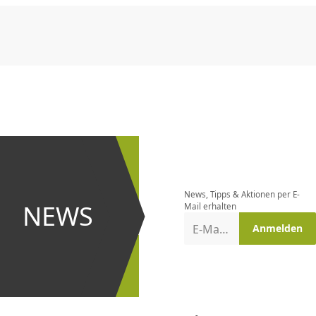
CHF
0.00
CHF
0.00
CHF
0.00
CHF
0.00
CHF
0.00
CH
Newsletter
bestellen
News, Tipps & Aktionen per E-
und bei
NEWS
Mail erhalten
Aktionen
E-Mail-Adresse
Anmelden
erster
sein!