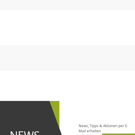
CHF
0.00
CHF
0.00
CHF
0.00
CHF
0.00
CHF
0.00
CH
CHF
0.00
CHF
0.00
CHF
0.00
CHF
0.00
CHF
0.00
CH
Newsletter
bestellen
News, Tipps & Aktionen per E-
und bei
Mail erhalten