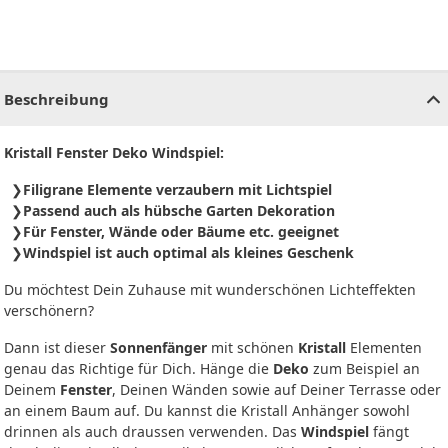
CHF
0.00
CHF
0.00
CHF
0.00
CHF
0.00
CHF
0.00
CH
Beschreibung
Kristall Fenster Deko Windspiel:
Filigrane Elemente verzaubern mit Lichtspiel
Passend auch als hübsche Garten Dekoration
Für Fenster, Wände oder Bäume etc. geeignet
Windspiel ist auch optimal als kleines Geschenk
Du möchtest Dein Zuhause mit wunderschönen Lichteffekten
verschönern?
Dann ist dieser
Sonnenfänger
mit schönen
Kristall
Elementen
genau das Richtige für Dich. Hänge die
Deko
zum Beispiel an
Deinem
Fenster
, Deinen Wänden sowie auf Deiner Terrasse oder
an einem Baum auf. Du kannst die Kristall Anhänger sowohl
drinnen als auch draussen verwenden. Das
Windspiel
fängt