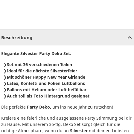
CHF
0.00
CHF
0.00
CHF
0.00
CHF
0.00
CHF
0.00
CH
Beschreibung
Elegante Silvester Party Deko Set:
Set mit 36 verschiedenen Teilen
Ideal für die nächste Silvesterfeier
Mit schöner Happy New Year Girlande
Latex, Konfetti und Folien Luftballons
Ballons mit Helium oder Luft befüllbar
Auch toll als Foto Hintergrund geeignet
Die perfekte
Party Deko,
um ins neue Jahr zu rutschen!
Kreiere eine feierliche und ausgelassene Party Stimmung bei dir
zu Hause. Mit unserem 36-tlg. Deko Set sorgt gleich für die
richtige Atmosphäre, wenn du an
Silvester
mit deinen Liebsten