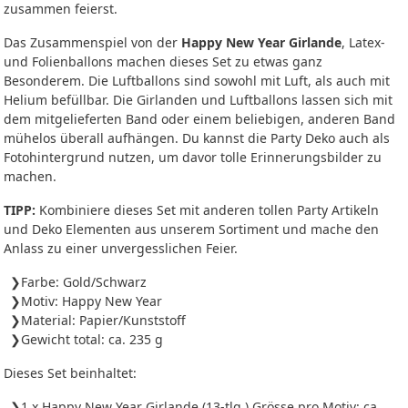
zusammen feierst.
Das Zusammenspiel von der
Happy New Year Girlande
, Latex-
und Folienballons machen dieses Set zu etwas ganz
Besonderem. Die Luftballons sind sowohl mit Luft, als auch mit
Helium befüllbar. Die Girlanden und Luftballons lassen sich mit
dem mitgelieferten Band oder einem beliebigen, anderen Band
mühelos überall aufhängen. Du kannst die Party Deko auch als
Fotohintergrund nutzen, um davor tolle Erinnerungsbilder zu
machen.
TIPP:
Kombiniere dieses Set mit anderen tollen Party Artikeln
und Deko Elementen aus unserem Sortiment und mache den
Anlass zu einer unvergesslichen Feier.
Farbe: Gold/Schwarz
Motiv: Happy New Year
Material: Papier/Kunststoff
Gewicht total: ca. 235 g
Dieses Set beinhaltet:
1 x Happy New Year Girlande (13-tlg.) Grösse pro Motiv: ca.