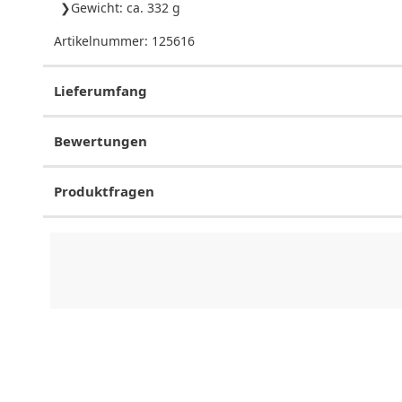
Gewicht: ca. 332 g
Artikelnummer:
125616
Lieferumfang
Bewertungen
Produktfragen
CHF
0.00
CHF
0.00
CHF
0.00
CHF
0.00
CHF
0.