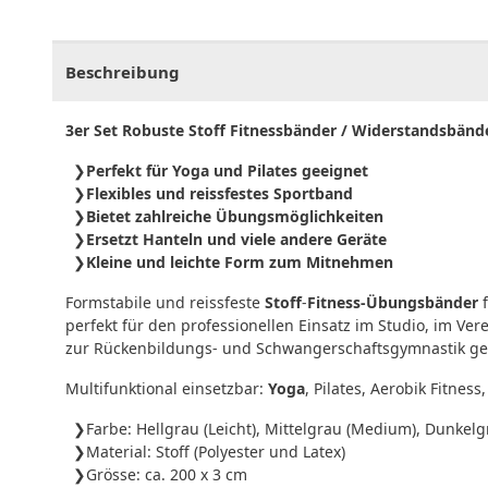
CHF
0.00
CHF
0.00
CHF
0.00
CHF
0.00
CHF
0.
Beschreibung
3er Set Robuste Stoff Fitnessbänder / Widerstandsbänd
Perfekt für Yoga und Pilates geeignet
Flexibles und reissfestes Sportband
Bietet zahlreiche Übungsmöglichkeiten
Ersetzt Hanteln und viele andere Geräte
Kleine und leichte Form zum Mitnehmen
Formstabile und reissfeste
Stoff
-
Fitness-Übungsbänder
f
perfekt für den professionellen Einsatz im Studio, im Ve
zur Rückenbildungs- und Schwangerschaftsgymnastik ge
Multifunktional einsetzbar:
Yoga
, Pilates, Aerobik Fitnes
Farbe: Hellgrau (Leicht), Mittelgrau (Medium), Dunkelg
Material: Stoff (Polyester und Latex)
Grösse: ca. 200 x 3 cm