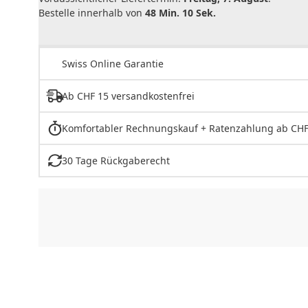
Bestelle innerhalb von
48 Min. 10 Sek.
Swiss Online Garantie
Ab CHF 15 versandkostenfrei
Komfortabler Rechnungskauf + Ratenzahlung ab CHF
30 Tage Rückgaberecht
CHF
0.00
CHF
0.00
CHF
0.00
CHF
0.00
CHF
0.