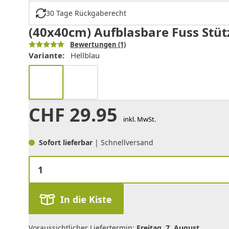
30 Tage Rückgaberecht
(40x40cm) Aufblasbare Fuss Stüt
Bewertungen
(1)
Variante:
Hellblau
CHF
29.95
inkl. MwSt.
Sofort lieferbar
| Schnellversand
In die Kiste
Voraussichtlicher Liefertermin:
Freitag, 7. August
.