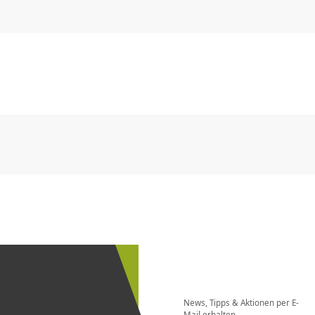
CHF
0.00
CHF
0.00
CHF
0.00
CHF
0.00
CHF
0.00
CH
CHF
0.00
CHF
0.00
CHF
0.00
CHF
0.00
CHF
0.00
CH
Newsletter
bestellen
News, Tipps & Aktionen per E-
und bei
Mail erhalten