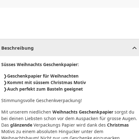
CHF
0.00
CHF
0.00
CHF
0.00
CHF
0.00
CHF
0.00
CH
Beschreibung
Süsses Weihnachts Geschenkpapier:
Geschenkpapier für Weihnachten
Kommt mit süssem Christmas Motiv
Auch perfekt zum Basteln geeignet
Stimmungsvolle Geschenkverpackung!
Mit unserem niedlichen
Weihnachts Geschenkpapier
sorgst du
bei deinen Liebsten schon vor dem Auspacken für grosse Augen.
Das
glänzende
Verpackungs Papier wird dank des
Christmas
Motivs zu einem absoluten Hingucker unter dem
Weihnachtsbaum! Nicht nur um Geschenke einzupacken,