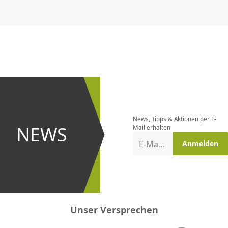
CHF
0.00
CHF
0.00
CHF
0.00
CHF
0.00
CHF
0.00
CH
Newsletter
bestellen
News, Tipps & Aktionen per E-
und bei
NEWS
Mail erhalten
Aktionen
E-Mail-Adresse
Anmelden
erster
sein!
Unser Versprechen