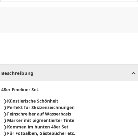
CHF
0.00
CHF
0.00
CHF
0.00
CHF
0.00
CHF
0.00
CH
Beschreibung
48er Fineliner Set:
Künstlerische Schönheit
Perfekt für Skizzenzeichnungen
Feinschreiber auf Wasserbasis
Marker mit pigmentierter Tinte
Kommen im bunten 48er Set
Für Fotoalben, Gästebücher etc.