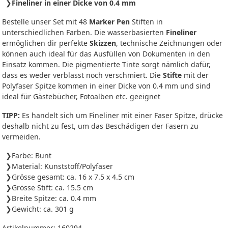
Fineliner in einer Dicke von 0.4 mm
Bestelle unser Set mit 48
Marker Pen
Stiften in
unterschiedlichen Farben. Die wasserbasierten
Fineliner
ermöglichen dir perfekte
Skizzen
, technische Zeichnungen oder
können auch ideal für das Ausfüllen von Dokumenten in den
Einsatz kommen. Die pigmentierte Tinte sorgt nämlich dafür,
dass es weder verblasst noch verschmiert. Die
Stifte
mit der
Polyfaser Spitze kommen in einer Dicke von 0.4 mm und sind
ideal für Gästebücher, Fotoalben etc. geeignet
TIPP:
Es handelt sich um Fineliner mit einer Faser Spitze, drücke
deshalb nicht zu fest, um das Beschädigen der Fasern zu
vermeiden.
Farbe: Bunt
Material: Kunststoff/Polyfaser
Grösse gesamt: ca. 16 x 7.5 x 4.5 cm
Grösse Stift: ca. 15.5 cm
Breite Spitze: ca. 0.4 mm
Gewicht: ca. 301 g
Artikelnummer:
160294