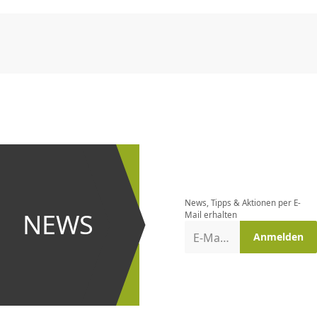
CHF
0.00
CHF
0.00
CHF
0.00
CHF
0.00
CHF
0.00
CH
Newsletter
bestellen
News, Tipps & Aktionen per E-
und bei
NEWS
Mail erhalten
Aktionen
E-Mail-Adresse
Anmelden
erster
sein!