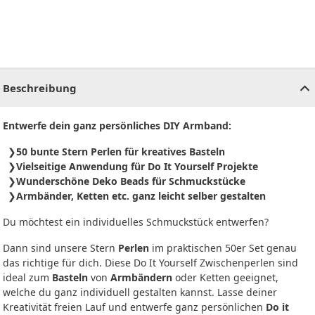
CHF
0.00
CHF
0.00
CHF
0.00
CHF
0.00
CHF
0.00
CH
Beschreibung
Entwerfe dein ganz persönliches DIY Armband:
50 bunte Stern Perlen für kreatives Basteln
Vielseitige Anwendung für Do It Yourself Projekte
Wunderschöne Deko Beads für Schmuckstücke
Armbänder, Ketten etc. ganz leicht selber gestalten
Du möchtest ein individuelles Schmuckstück entwerfen?
Dann sind unsere Stern
Perlen
im praktischen 50er Set genau
das richtige für dich. Diese Do It Yourself Zwischenperlen sind
ideal zum
Basteln
von
Armbändern
oder Ketten geeignet,
welche du ganz individuell gestalten kannst. Lasse deiner
Kreativität freien Lauf und entwerfe ganz persönlichen
Do it