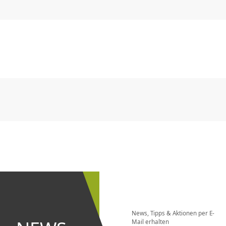
CHF
0.00
CHF
0.00
CHF
0.00
CHF
0.00
CHF
0.00
CH
CHF
0.00
CHF
0.00
CHF
0.00
CHF
0.00
CHF
0.00
CH
Newsletter
bestellen
News, Tipps & Aktionen per E-
und bei
Mail erhalten