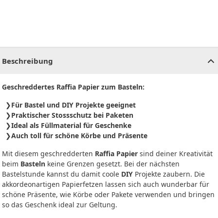
CHF
0.00
CHF
0.00
CHF
0.00
CHF
0.00
CHF
0.00
CH
Beschreibung
Geschreddertes Raffia Papier zum Basteln:
Für Bastel und DIY Projekte geeignet
Praktischer Stossschutz bei Paketen
Ideal als Füllmaterial für Geschenke
Auch toll für schöne Körbe und Präsente
Mit diesem geschredderten
Raffia Papier
sind deiner Kreativität
beim
Basteln
keine Grenzen gesetzt. Bei der nächsten
Bastelstunde kannst du damit coole
DIY
Projekte zaubern. Die
akkordeonartigen Papierfetzen lassen sich auch wunderbar für
schöne Präsente, wie Körbe oder Pakete verwenden und bringen
so das Geschenk ideal zur Geltung.