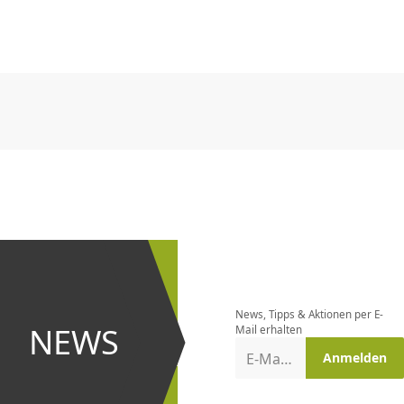
CHF
0.00
CHF
0.00
CHF
0.00
CHF
0.00
CHF
0.00
CH
CHF
0.00
CHF
0.00
CHF
0.00
CHF
0.00
CHF
0.00
CH
Newsletter
bestellen
News, Tipps & Aktionen per E-
und bei
NEWS
Mail erhalten
Aktionen
E-Mail-Adresse
Anmelden
erster