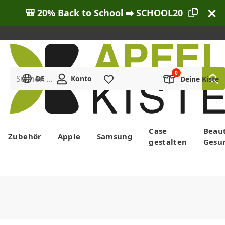
🎒 20% Back to School ➡️
SCHOOL20
Suchen ...
DE
Konto
Merkliste
Deine Kiste
Menü
Case
Beau
Zubehör
Apple
Samsung
gestalten
Gesu