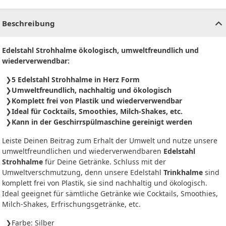
CHF
0.00
CHF
0.00
CHF
0.00
CHF
0.00
CHF
0.00
CH
Beschreibung
Edelstahl Strohhalme ökologisch, umweltfreundlich und
wiederverwendbar:
5 Edelstahl Strohhalme in Herz Form
Umweltfreundlich, nachhaltig und ökologisch
Komplett frei von Plastik und wiederverwendbar
Ideal für Cocktails, Smoothies, Milch-Shakes, etc.
Kann in der Geschirrspülmaschine gereinigt werden
Leiste Deinen Beitrag zum Erhalt der Umwelt und nutze unsere
umweltfreundlichen und wiederverwendbaren
Edelstahl
Strohhalme
für Deine Getränke. Schluss mit der
Umweltverschmutzung, denn unsere Edelstahl
Trinkhalme
sind
komplett frei von Plastik, sie sind nachhaltig und ökologisch.
Ideal geeignet für sämtliche Getränke wie Cocktails, Smoothies,
Milch-Shakes, Erfrischungsgetränke, etc.
Farbe: Silber