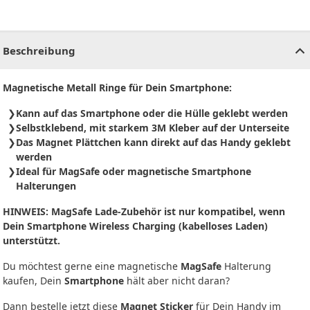
CHF
0.00
CHF
0.00
CHF
0.00
CHF
0.00
CHF
0.00
CH
Beschreibung
Magnetische Metall Ringe für Dein Smartphone:
Kann auf das Smartphone oder die Hülle geklebt werden
Selbstklebend, mit starkem 3M Kleber auf der Unterseite
Das Magnet Plättchen kann direkt auf das Handy geklebt
werden
Ideal für MagSafe oder magnetische Smartphone
Halterungen
HINWEIS:
MagSafe Lade-Zubehör ist nur kompatibel, wenn
Dein Smartphone Wireless Charging (kabelloses Laden)
unterstützt
.
Du möchtest gerne eine magnetische
MagSafe
Halterung
kaufen, Dein
Smartphone
hält aber nicht daran?
Dann bestelle jetzt diese
Magnet Sticker
für Dein Handy im