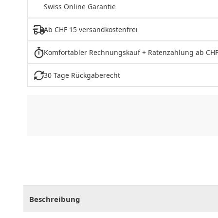
Swiss Online Garantie
Ab CHF 15 versandkostenfrei
Komfortabler Rechnungskauf + Ratenzahlung ab CHF
30 Tage Rückgaberecht
CHF
0.00
CHF
0.00
CHF
0.00
CHF
0.00
CHF
0.
Beschreibung