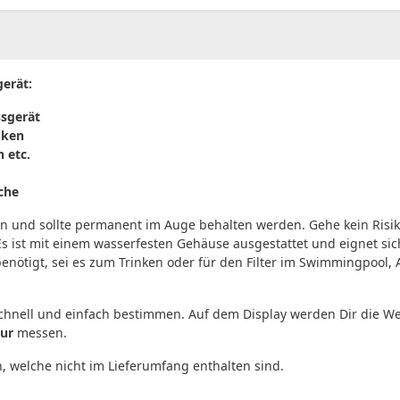
gerät:
ssgerät
nken
 etc.
che
n und sollte permanent im Auge behalten werden. Gehe kein Risik
Es ist mit einem wasserfesten Gehäuse ausgestattet und eignet sic
nötigt, sei es zum Trinken oder für den Filter im Swimmingpool, Aq
schnell und einfach bestimmen. Auf dem Display werden Dir die W
ur
messen.
n, welche nicht im Lieferumfang enthalten sind.