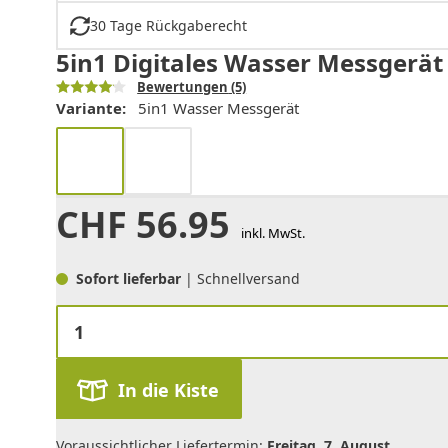
30 Tage Rückgaberecht
5in1 Digitales Wasser Messgerät 
Bewertungen
(5)
Variante:
5in1 Wasser Messgerät
CHF
56.95
inkl. MwSt.
Sofort lieferbar
| Schnellversand
In die Kiste
Voraussichtlicher Liefertermin:
Freitag, 7. August
.