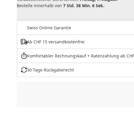
Bestelle innerhalb von
7 Std. 38 Min. 6 Sek.
Swiss Online Garantie
Ab CHF 15 versandkostenfrei
Komfortabler Rechnungskauf + Ratenzahlung ab CHF
30 Tage Rückgaberecht
CHF
0.00
CHF
0.00
CHF
0.00
CHF
0.00
CHF
0.