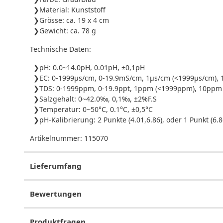
Material: Kunststoff
Grösse: ca. 19 x 4 cm
Gewicht: ca. 78 g
Technische Daten:
pH: 0.0~14.0pH, 0.01pH, ±0,1pH
EC: 0-1999μs/cm, 0-19.9mS/cm, 1μs/cm (<1999μs/cm), 
TDS: 0-1999ppm, 0-19.9ppt, 1ppm (<1999ppm), 10ppm 
Salzgehalt: 0~42.0‰, 0,1‰, ±2%F.S
Temperatur: 0~50°C, 0.1°C, ±0,5°C
pH-Kalibrierung: 2 Punkte (4.01,6.86), oder 1 Punkt (6.
Artikelnummer:
115070
Lieferumfang
Bewertungen
Produktfragen