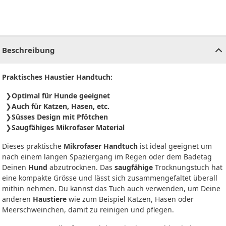
CHF
0.00
CHF
0.00
CHF
0.00
CHF
0.00
CHF
0.00
CH
Beschreibung
Praktisches Haustier Handtuch:
Optimal für Hunde geeignet
Auch für Katzen, Hasen, etc.
Süsses Design mit Pfötchen
Saugfähiges Mikrofaser Material
Dieses praktische
Mikrofaser Handtuch
ist ideal geeignet um
nach einem langen Spaziergang im Regen oder dem Badetag
Deinen
Hund
abzutrocknen. Das
saugfähige
Trocknungstuch hat
eine kompakte Grösse und lässt sich zusammengefaltet überall
mithin nehmen. Du kannst das Tuch auch verwenden, um Deine
anderen
Haustiere
wie zum Beispiel Katzen, Hasen oder
Meerschweinchen, damit zu reinigen und pflegen.