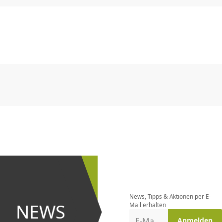
CHF
0.00
CHF
0.00
CHF
0.00
CHF
0.00
CHF
0.00
CH
CHF
0.00
CHF
0.00
CHF
0.00
CHF
0.00
CHF
0.00
CH
Newsletter
bestellen
News, Tipps & Aktionen per E-
und bei
NEWS
Mail erhalten
Aktionen
E-Mail-Adresse
Anmelden