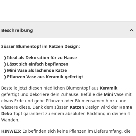
CHF
0.00
CHF
0.00
CHF
0.00
CHF
0.00
CHF
0.00
CH
Beschreibung
Süsser Blumentopf im Katzen Design:
Ideal als Dekoration für zu Hause
Lässt sich einfach bepflanzen
Mini Vase als lachende Katze
Pflanzen Vase aus Keramik gefertigt
Bestelle jetzt diesen niedlichen Blumentopf aus
Keramik
gefertigt und dekoriere dein Zuhause. Befülle die
Mini
Vase mit
etwas Erde und gebe Pflanzen oder Blumensamen hinzu und
wässere diese. Dank dem süssen
Katzen
Design wird der
Home
Deko
Topf garantiert zu einem absoluten Blickfang in deinen 4
Wänden.
HINWEIS:
Es befinden sich keine Pflanzen im Lieferumfang, die