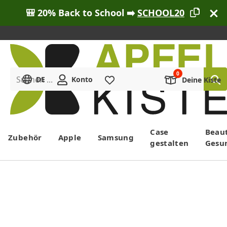
🎒 20% Back to School ➡️
SCHOOL20
Suchen ...
DE
Konto
Merkliste
Deine Kiste
Menü
Case
Beau
Zubehör
Apple
Samsung
gestalten
Gesu