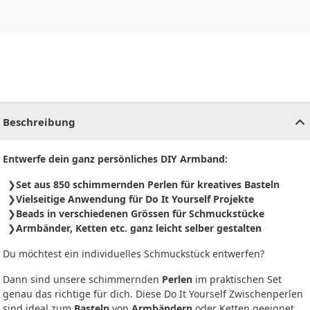
CHF
0.00
CHF
0.00
CHF
0.00
CHF
0.00
CHF
0.00
CH
Beschreibung
Entwerfe dein ganz persönliches DIY Armband:
Set aus 850 schimmernden Perlen für kreatives Basteln
Vielseitige Anwendung für Do It Yourself Projekte
Beads in verschiedenen Grössen für Schmuckstücke
Armbänder, Ketten etc. ganz leicht selber gestalten
Du möchtest ein individuelles Schmuckstück entwerfen?
Dann sind unsere schimmernden
Perlen
im praktischen Set
genau das richtige für dich. Diese Do It Yourself Zwischenperlen
sind ideal zum
Basteln
von
Armbändern
oder Ketten geeignet,