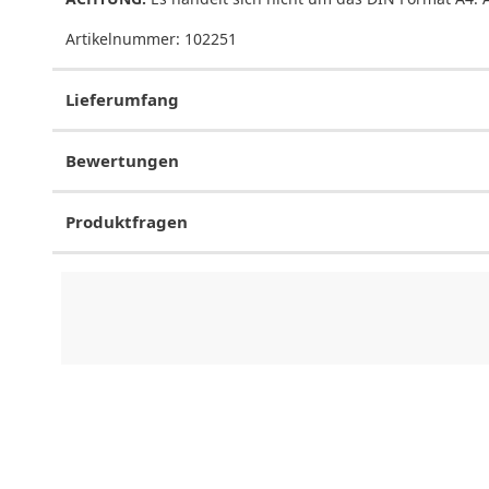
Artikelnummer:
102251
Lieferumfang
Bewertungen
Produktfragen
CHF
0.00
CHF
0.00
CHF
0.00
CHF
0.00
CHF
0.