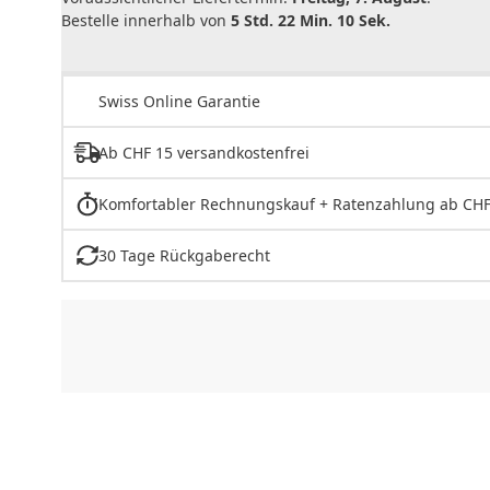
Bestelle innerhalb von
5 Std. 22 Min. 10 Sek.
Swiss Online Garantie
Ab CHF 15 versandkostenfrei
Komfortabler Rechnungskauf + Ratenzahlung ab CHF
30 Tage Rückgaberecht
CHF
0.00
CHF
0.00
CHF
0.00
CHF
0.00
CHF
0.