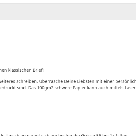
en klassischen Brief!
eiteres schreiben. Überrasche Deine Liebsten mit einer persönli
edruckt sind. Das 100gm2 schwere Papier kann auch mittels Laser
ls Umschlag eignet sich am besten die Grösse E6 bei 1x falten.