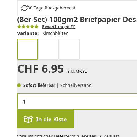
30 Tage Rückgaberecht
(8er Set) 100gm2 Briefpapier Des
Bewertungen
(1)
Variante:
Kirschblüten
CHF
6.95
inkl. MwSt.
Sofort lieferbar
| Schnellversand
In die Kiste
Voraussichtlicher Liefertermin:
Freitag, 7. August
.