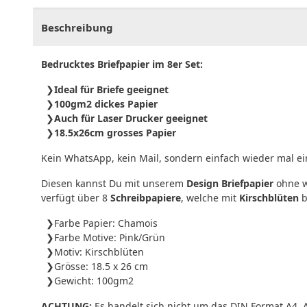
Beschreibung
Bedrucktes Briefpapier im 8er Set:
Ideal für Briefe geeignet
100gm2 dickes Papier
Auch für Laser Drucker geeignet
18.5x26cm grosses Papier
Kein WhatsApp, kein Mail, sondern einfach wieder mal ein
Diesen kannst Du mit unserem
Design Briefpapier
ohne w
verfügt über 8
Schreibpapiere
, welche mit
Kirschblüten
b
Farbe Papier: Chamois
Farbe Motive: Pink/Grün
Motiv: Kirschblüten
Grösse: 18.5 x 26 cm
Gewicht: 100gm2
ACHTUNG:
Es handelt sich nicht um das DIN Format A4. A