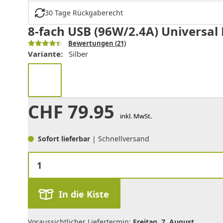
30 Tage Rückgaberecht
8-fach USB (96W/2.4A) Universal 
Bewertungen
(21)
Variante:
Silber
CHF
79.95
inkl. MwSt.
Sofort lieferbar
| Schnellversand
In die Kiste
Voraussichtlicher Liefertermin:
Freitag, 7. August
.