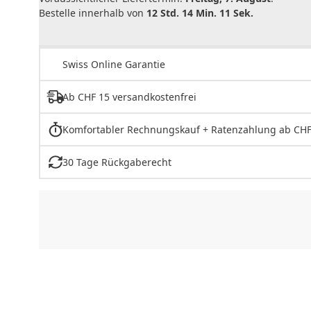
Bestelle innerhalb von
12 Std. 14 Min. 11 Sek.
Swiss Online Garantie
Ab CHF 15 versandkostenfrei
Komfortabler Rechnungskauf + Ratenzahlung ab CHF
30 Tage Rückgaberecht
CHF
0.00
CHF
0.00
CHF
0.00
CHF
0.00
CHF
0.