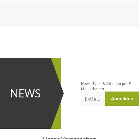
CHF
0.00
CHF
0.00
CHF
0.00
CHF
0.00
CHF
0.00
CH
Newsletter
bestellen
News, Tipps & Aktionen per E-
und bei
NEWS
Mail erhalten
Aktionen
E-Mail-Adresse
Anmelden
erster
sein!
Unser Versprechen