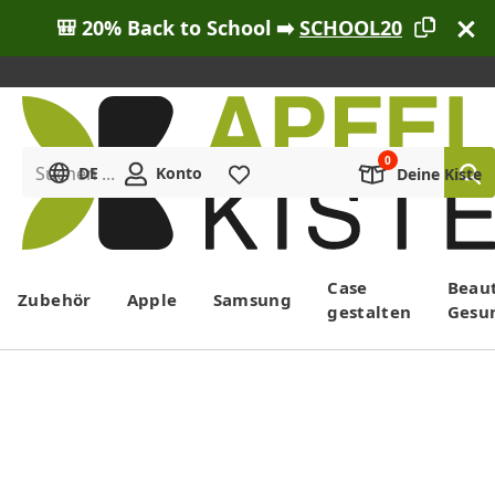
🎒 20% Back to School ➡️
SCHOOL20
Suchen ...
DE
Konto
Merkliste
Deine Kiste
Menü
Case
Beau
Zubehör
Apple
Samsung
gestalten
Gesu