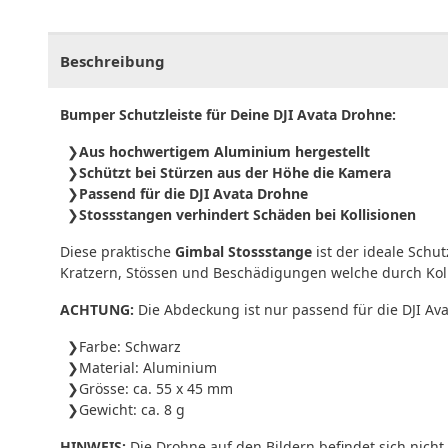
CHF
0.00
CHF
0.00
CHF
0.00
CHF
0.00
CHF
0.
Beschreibung
Bumper Schutzleiste für Deine DJI Avata Drohne:
Aus hochwertigem Aluminium hergestellt
Schützt bei Stürzen aus der Höhe die Kamera
Passend für die DJI Avata Drohne
Stossstangen verhindert Schäden bei Kollisionen
Diese praktische
Gimbal Stossstange
ist der ideale Schu
Kratzern, Stössen und Beschädigungen welche durch Koll
ACHTUNG:
Die Abdeckung ist nur passend für die DJI Av
Farbe: Schwarz
Material: Aluminium
Grösse: ca. 55 x 45 mm
Gewicht: ca. 8 g
HINWEIS:
Die Drohne auf den Bildern befindet sich nicht