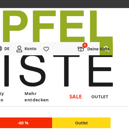
DE
Konto
Merkliste
Deine Kiste
ty
Mehr
SALE
OUTLET
ko
entdecken
-60 %
Outlet