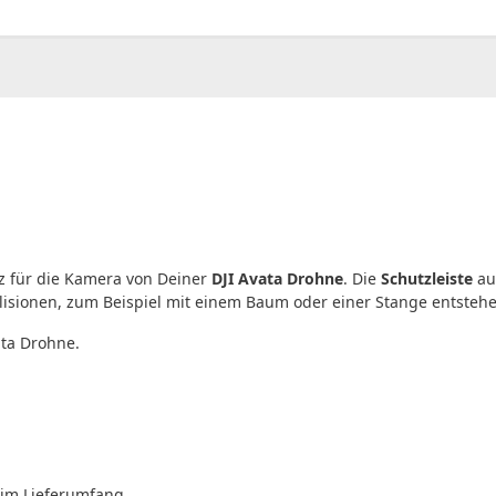
00
CHF
0.00
tz für die Kamera von Deiner
DJI Avata Drohne
. Die
Schutzleiste
au
isionen, zum Beispiel mit einem Baum oder einer Stange entsteh
ata Drohne.
 im Lieferumfang.