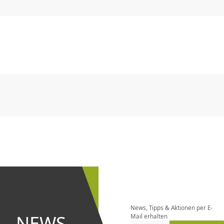
CHF
0.00
CHF
0.00
CHF
0.00
CHF
0.00
CHF
0.00
CH
CHF
0.00
CHF
0.00
CHF
0.00
CHF
0.00
CHF
0.00
CH
Newsletter
bestellen
News, Tipps & Aktionen per E-
und bei
NEWS
Mail erhalten