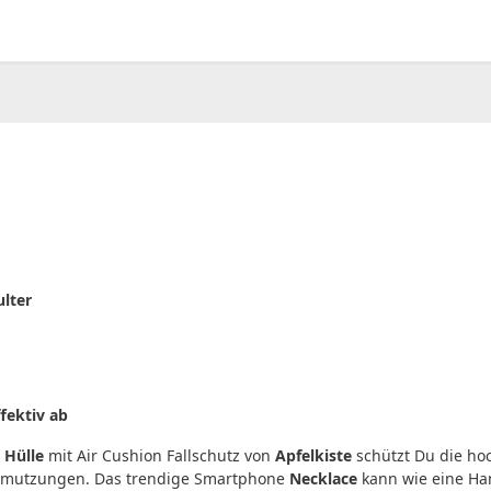
00
CHF
0.00
ulter
fektiv ab
e
Hülle
mit Air Cushion Fallschutz von
Apfelkiste
schützt Du die ho
chmutzungen. Das trendige Smartphone
Necklace
kann wie eine Ha