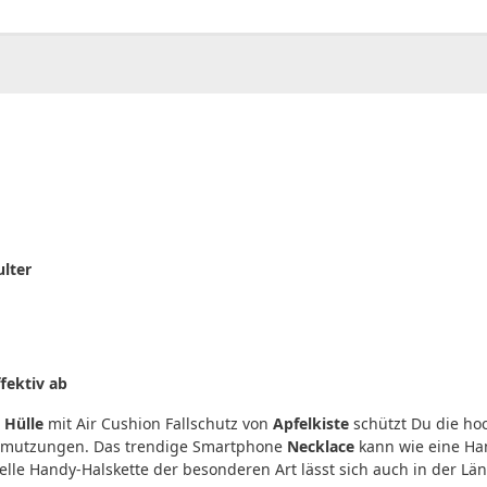
00
CHF
0.00
ulter
fektiv ab
e
Hülle
mit Air Cushion Fallschutz von
Apfelkiste
schützt Du die ho
chmutzungen. Das trendige Smartphone
Necklace
kann wie eine Ha
lle Handy-Halskette der besonderen Art lässt sich auch in der Län