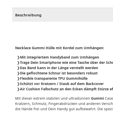
CHF
0.00
CHF
0.00
CHF
0.00
CHF
0.00
CHF
0.
Beschreibung
Necklace Gummi Hülle mit Kordel zum Umhängen:
Mit integriertem Handyband zum Umhängen
Trage Dein Smartphone wie eine Tasche über der Sch
Das Band kann in der Länge verstellt werden
Die geflochtene Schnur ist besonders robust
Flexible transparente TPU Gummihülle
Schützt vor Kratzern / Staub auf dem Backcover
Air Cushion Fallschutz an den Ecken dämpft Stürze ef
Mit dieser extrem stabilen und ultradünnen
Gummi
Cas
Kratzern, Schmutz, Fingerabdrücken und anderen Vers
die Hände frei und Dein Handy gut aufbewahrt. Die spezie