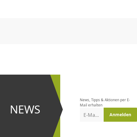
CHF
0.00
CHF
0.00
CHF
0.00
CHF
0.00
CHF
0.00
CH
CHF
0.00
CHF
0.00
CHF
0.00
CHF
0.00
CHF
0.00
CH
Newsletter
bestellen
News, Tipps & Aktionen per E-
und bei
NEWS
Mail erhalten
Aktionen
E-Mail-Adresse
Anmelden
erster
sein!