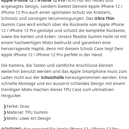
Apple iPhone 12 / iPhone 12 Pro
nicht nur ein neues und
angesagtes Design, sondern bietest Deinem Apple iPhone 12 /
iPhone 12 Pro auch einen optimalen Schutz vor Kratzern,
Schmutz und sonstigen Verunreinigungen. Das
Ultra Thin
Gummi Case wird einfach über die Rückseite vom Apple iPhone
12 / iPhone 12 Pro gestülpt und schützt die komplette Rückseite,
sowie die Kanten und Ecken. Unsere flexible Gummi Hülle ist mit
einem hochwertigen Motiv bedruckt und garantiert eine
hervorragende Haptik, denn mit diesem Schutz Case liegt Dein
Apple iPhone 12 / iPhone 12 Pro perfekt in der Hand.
Die Kamera, die Tasten und sämtliche Anschlüsse können
weiterhin benutzt werden und das Apple Smartphone muss zum
Laden nicht aus der
Schutzhülle
herausgenommen werden. Eine
schnelle Montage und ein äusserst schlankes Design mit einem
trendigen Motiv machen dieses TPU Case zum ultimativen
Hingucker.
Farbe: Grau
Material: TPU Gummi
Motiv: Löwe Art Design
ACHTUNG:
Nur passend für Apple iPhone 12 / iPhone 12 Pro