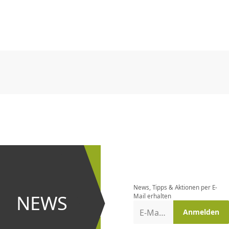
CHF
0.00
CHF
0.00
CHF
0.00
CHF
0.00
CHF
0.00
CH
CHF
0.00
CHF
0.00
CHF
0.00
CHF
0.00
CHF
0.00
CH
Newsletter
bestellen
News, Tipps & Aktionen per E-
und bei
NEWS
Mail erhalten
Aktionen
E-Mail-Adresse
Anmelden