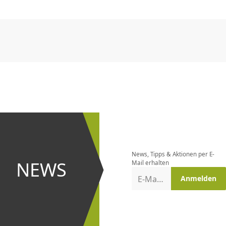
CHF
0.00
CHF
0.00
CHF
0.00
CHF
0.00
CHF
0.00
CH
CHF
0.00
CHF
0.00
CHF
0.00
CHF
0.00
CHF
0.00
CH
Newsletter
bestellen
News, Tipps & Aktionen per E-
und bei
NEWS
Mail erhalten
Aktionen
E-Mail-Adresse
Anmelden
erster
sein!