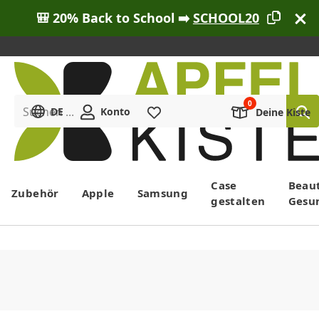
🎒 20% Back to School ➡️
SCHOOL20
Suchen ...
DE
Konto
Merkliste
Deine Kiste
Menü
Case
Beau
Zubehör
Apple
Samsung
gestalten
Gesu