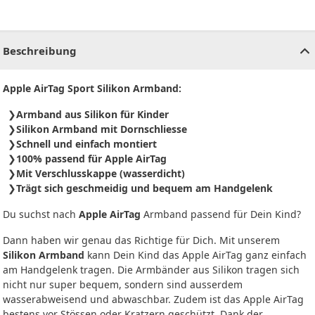
CHF
0.00
CHF
0.00
CHF
0.00
CHF
0.00
CHF
0.00
CH
Beschreibung
Apple AirTag Sport Silikon Armband:
Armband aus Silikon für Kinder
Silikon Armband mit Dornschliesse
Schnell und einfach montiert
100% passend für Apple AirTag
Mit Verschlusskappe (wasserdicht)
Trägt sich geschmeidig und bequem am Handgelenk
Du suchst nach
Apple AirTag
Armband passend für Dein Kind?
Dann haben wir genau das Richtige für Dich. Mit unserem
Silikon Armband
kann Dein Kind das Apple AirTag ganz einfach
am Handgelenk tragen. Die Armbänder aus Silikon tragen sich
nicht nur super bequem, sondern sind ausserdem
wasserabweisend und abwaschbar. Zudem ist das Apple AirTag
bestens vor Stössen oder Kratzern geschützt. Dank der