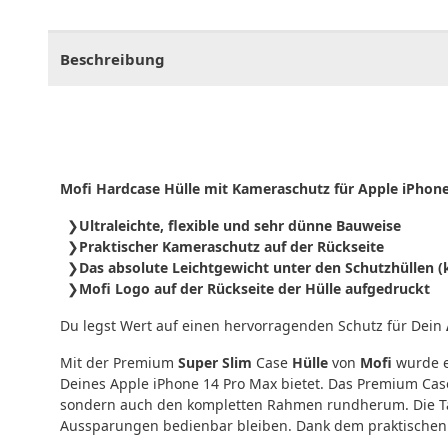
CHF
0.00
CHF
0.00
CHF
0.00
CHF
0.00
CHF
0.
Beschreibung
Mofi Hardcase Hülle mit Kameraschutz für Apple iPhone
Ultraleichte, flexible und sehr dünne Bauweise
Praktischer Kameraschutz auf der Rückseite
Das absolute Leichtgewicht unter den Schutzhüllen 
Mofi Logo auf der Rückseite der Hülle aufgedruckt
Du legst Wert auf einen hervorragenden Schutz für Dein
Mit der Premium
Super Slim
Case
Hülle
von
Mofi
wurde ei
Deines Apple iPhone 14 Pro Max bietet. Das Premium Case
sondern auch den kompletten Rahmen rundherum. Die Tas
Aussparungen bedienbar bleiben. Dank dem praktischen 