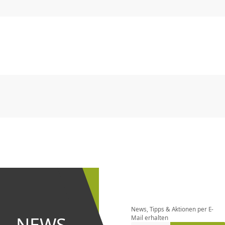
CHF
0.00
CHF
0.00
CHF
0.00
CHF
0.00
CHF
0.00
CH
CHF
0.00
CHF
0.00
CHF
0.00
CHF
0.00
CHF
0.00
CH
Newsletter
bestellen
News, Tipps & Aktionen per E-
und bei
NEWS
Mail erhalten