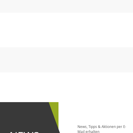
CHF
0.00
CHF
0.00
CHF
0.00
CHF
0.00
CHF
0.00
CH
CHF
0.00
CHF
0.00
CHF
0.00
CHF
0.00
CHF
0.00
CH
Newsletter
bestellen
News, Tipps & Aktionen per E-
und bei
Mail erhalten