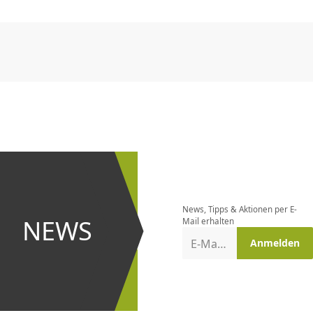
CHF
0.00
CHF
0.00
CHF
0.00
CHF
0.00
CHF
0.00
CH
CHF
0.00
CHF
0.00
CHF
0.00
CHF
0.00
CHF
0.00
CH
Newsletter
bestellen
News, Tipps & Aktionen per E-
und bei
NEWS
Mail erhalten
Aktionen
E-Mail-Adresse
Anmelden
erster
sein!