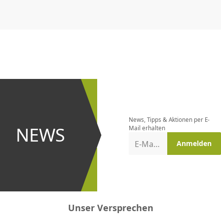
CHF
0.00
CHF
0.00
CHF
0.00
CHF
0.00
CHF
0.00
CH
Newsletter
bestellen
News, Tipps & Aktionen per E-
und bei
NEWS
Mail erhalten
Aktionen
E-Mail-Adresse
Anmelden
erster
sein!
Unser Versprechen