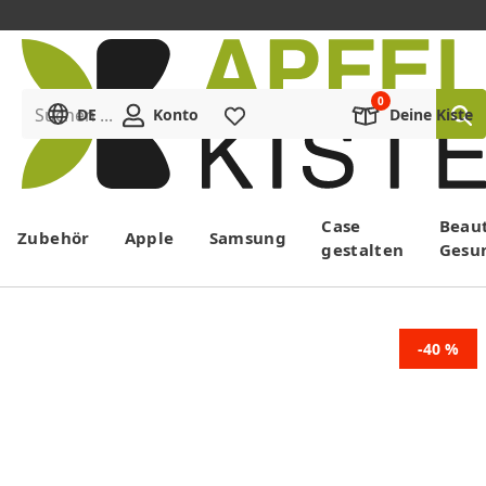
Suchen ...
DE
Konto
Merkliste
Deine Kiste
Menü
Case
Beau
Zubehör
Apple
Samsung
gestalten
Gesu
-40 %