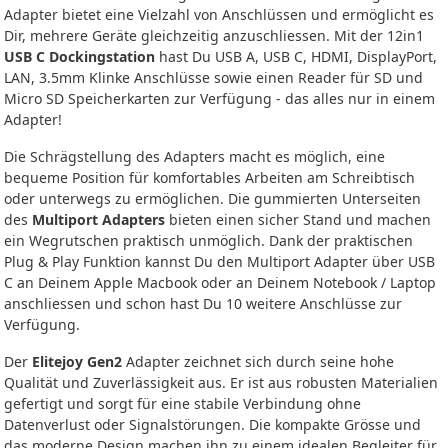
Adapter bietet eine Vielzahl von Anschlüssen und ermöglicht es
Dir, mehrere Geräte gleichzeitig anzuschliessen. Mit der 12in1
USB C Dockingstation
hast Du USB A, USB C, HDMI, DisplayPort,
LAN, 3.5mm Klinke Anschlüsse sowie einen Reader für SD und
Micro SD Speicherkarten zur Verfügung - das alles nur in einem
Adapter!
Die Schrägstellung des Adapters macht es möglich, eine
bequeme Position für komfortables Arbeiten am Schreibtisch
oder unterwegs zu ermöglichen. Die gummierten Unterseiten
des
Multiport Adapters
bieten einen sicher Stand und machen
ein Wegrutschen praktisch unmöglich. Dank der praktischen
Plug & Play Funktion kannst Du den Multiport Adapter über USB
C an Deinem Apple Macbook oder an Deinem Notebook / Laptop
anschliessen und schon hast Du 10 weitere Anschlüsse zur
Verfügung.
Der
Elitejoy Gen2
Adapter zeichnet sich durch seine hohe
Qualität und Zuverlässigkeit aus. Er ist aus robusten Materialien
gefertigt und sorgt für eine stabile Verbindung ohne
Datenverlust oder Signalstörungen. Die kompakte Grösse und
das moderne Design machen ihn zu einem idealen Begleiter für