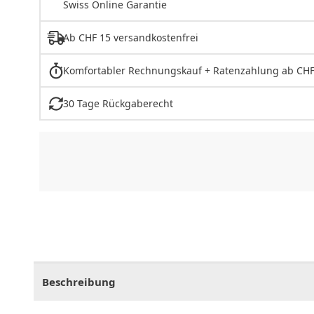
Swiss Online Garantie
Ab CHF 15 versandkostenfrei
Komfortabler Rechnungskauf + Ratenzahlung ab CHF
30 Tage Rückgaberecht
CHF
0.00
CHF
0.00
CHF
0.00
CHF
0.00
CHF
0.
Beschreibung