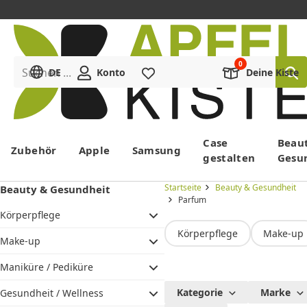
Suchen ...
DE
Konto
Merkliste
Deine Kiste
Menü
Case
Beau
Zubehör
Apple
Samsung
gestalten
Gesu
Startseite
Beauty & Gesundheit
Beauty & Gesundheit
Parfum
Körperpflege
Körperpflege
Make-up
Make-up
Maniküre / Pediküre
Parfum
Kategorie
Marke
Gesundheit / Wellness