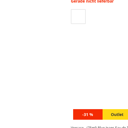
Gerade nicht lieferbar
-31 %
Outlet
Versace - (75ml) Blue Jeans Eau de