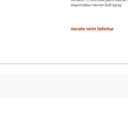
Vaporisateur Herren Duft Spray
Gerade nicht lieferbar
CHF
0.00
CHF
0.00
CHF
0.00
CHF
0.00
CHF
0.00
CH