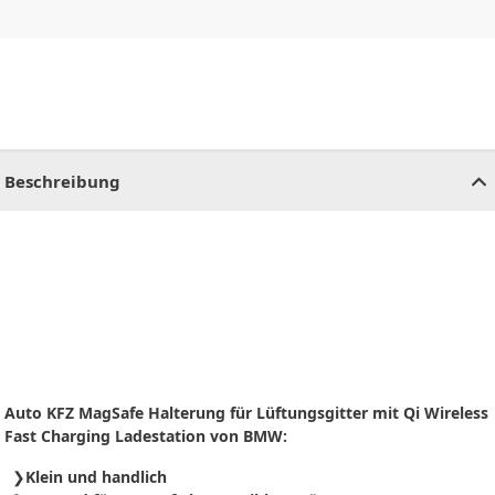
CHF
0.00
CHF
0.00
CHF
0.00
CHF
0.00
CHF
0.00
CH
Beschreibung
Auto KFZ MagSafe Halterung für Lüftungsgitter mit Qi Wireless
Fast Charging Ladestation von BMW:
Klein und handlich