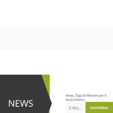
CHF
0.00
CHF
0.00
CHF
0.00
CHF
0.00
CHF
0.00
CH
CHF
0.00
CHF
0.00
CHF
0.00
CHF
0.00
CHF
0.00
CH
Newsletter
bestellen
News, Tipps & Aktionen per E-
und bei
NEWS
Mail erhalten
Aktionen
E-Mail-Adresse
Anmelden