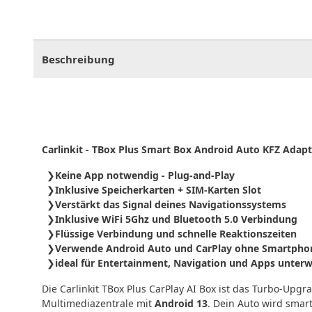
CHF
0.00
CHF
0.00
CHF
0.00
CHF
0.00
CHF
0.
Beschreibung
Carlinkit - TBox Plus Smart Box Android Auto KFZ Adapt
Keine App notwendig - Plug-and-Play
Inklusive Speicherkarten + SIM-Karten Slot
Verstärkt das Signal deines Navigationssystems
Inklusive WiFi 5Ghz und Bluetooth 5.0 Verbindung
Flüssige Verbindung und schnelle Reaktionszeiten
Verwende Android Auto und CarPlay ohne Smartpho
ideal für Entertainment, Navigation und Apps unter
Die Carlinkit TBox Plus CarPlay AI Box ist das Turbo-Upg
Multimediazentrale mit
Android 13
. Dein Auto wird smart