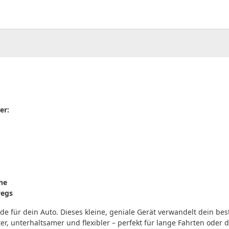
00
CHF
0.00
er:
ne
wegs
rade für dein Auto. Dieses kleine, geniale Gerät verwandelt dein b
er, unterhaltsamer und flexibler – perfekt für lange Fahrten oder d