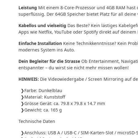
Leistung
Mit einem 8-Core-Prozessor und 4GB RAM hast du 
superflüssig. Der 64GB Speicher bietet Platz für all dein
Kabellos und vielseitig
Das Beste? Kein lästiges Kabelgef
Apps wie Netflix, YouTube oder Spotify direkt auf deinem
Einfache Installation
Keine Technikkenntnisse? Kein Proble
modernes System ins Auto.
Dein Begleiter für die Strasse
Ob Entertainment, Navigati
entspannter – du wirst sie nicht mehr missen wollen!
HINWEIS:
Die Videowiedergabe / Screen Mirroring auf den
Farbe: Dunkelblau
Material: Kunststoff
Grösse Gerät: ca. 79.8 x 79.8 x 14.7 mm
Gewicht: ca. 165 g
Technische Daten
Anschluss: USB A / USB-C / SIM-Karten-Slot / microSD-S