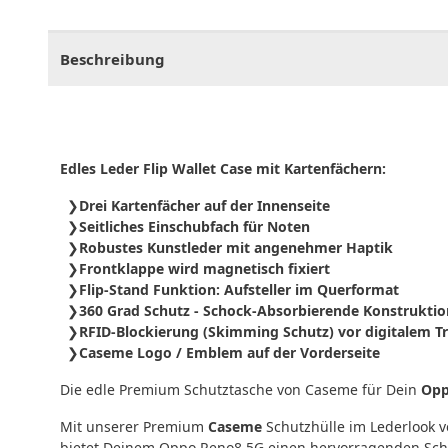
CHF
0.00
CHF
0.00
CHF
0.00
CHF
0.00
CHF
0.
Beschreibung
Edles Leder Flip Wallet Case mit Kartenfächern:
Drei Kartenfächer auf der Innenseite
Seitliches Einschubfach für Noten
Robustes Kunstleder mit angenehmer Haptik
Frontklappe wird magnetisch fixiert
Flip-Stand Funktion: Aufsteller im Querformat
360 Grad Schutz - Schock-Absorbierende Konstruktio
RFID-Blockierung (Skimming Schutz) vor digitalem Tr
Caseme Logo / Emblem auf der Vorderseite
Die edle Premium Schutztasche von Caseme für Dein
Opp
Mit unserer Premium
Caseme
Schutzhülle im Lederlook v
bietet Deinem Oppo Reno8 5G einen hervorragenden Schut