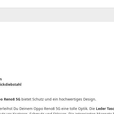
00
CHF
0.00
n
ickdiebstahl
o Reno8 5G
bietet Schutz und ein hochwertiges Design.
erleihst Du Deinem Oppo Reno8 5G eine tolle Optik. Die
Leder Tas
z vor Kratzern, Schmutz und Stössen. Die integrierten Magnete h