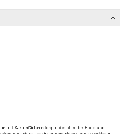
che
mit
Kartenfächern
liegt optimal in der Hand und
alten die Schutz Tasche zudem sicher und zuverlässig