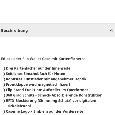
CHF
0.00
CHF
0.00
CHF
0.00
CHF
0.00
CHF
0.00
CH
Beschreibung
Edles Leder Flip Wallet Case mit Kartenfächern:
Drei Kartenfächer auf der Innenseite
Seitliches Einschubfach für Noten
Robustes Kunstleder mit angenehmer Haptik
Frontklappe wird magnetisch fixiert
Flip-Stand Funktion: Aufsteller im Querformat
360 Grad Schutz - Schock-Absorbierende Konstruktion
RFID-Blockierung (Skimming Schutz) vor digitalem
Trickdiebstahl
Caseme Logo / Emblem auf der Vorderseite