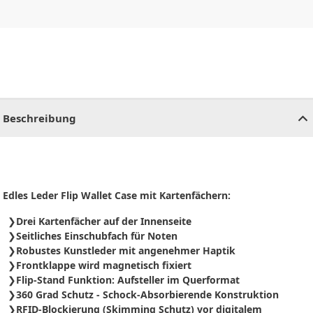
CHF
0.00
CHF
0.00
CHF
0.00
CHF
0.00
CHF
0.00
CH
Beschreibung
Edles Leder Flip Wallet Case mit Kartenfächern:
Drei Kartenfächer auf der Innenseite
Seitliches Einschubfach für Noten
Robustes Kunstleder mit angenehmer Haptik
Frontklappe wird magnetisch fixiert
Flip-Stand Funktion: Aufsteller im Querformat
360 Grad Schutz - Schock-Absorbierende Konstruktion
RFID-Blockierung (Skimming Schutz) vor digitalem