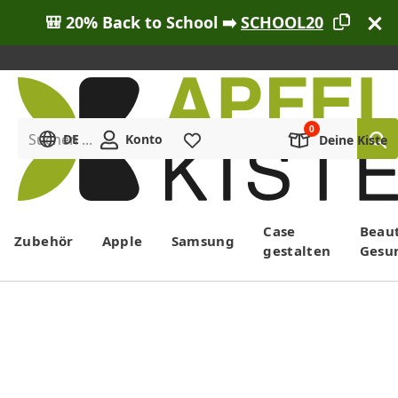
🎒 20% Back to School ➡️
SCHOOL20
Suchen ...
DE
Konto
Merkliste
Deine Kiste
Menü
Case
Beau
Zubehör
Apple
Samsung
gestalten
Gesu