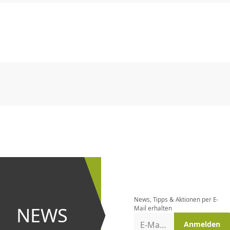
CHF
0.00
CHF
0.00
CHF
0.00
CHF
0.00
CHF
0.00
CH
CHF
0.00
CHF
0.00
CHF
0.00
CHF
0.00
CHF
0.00
CH
Newsletter
bestellen
News, Tipps & Aktionen per E-
und bei
NEWS
Mail erhalten
Aktionen
E-Mail-Adresse
Anmelden