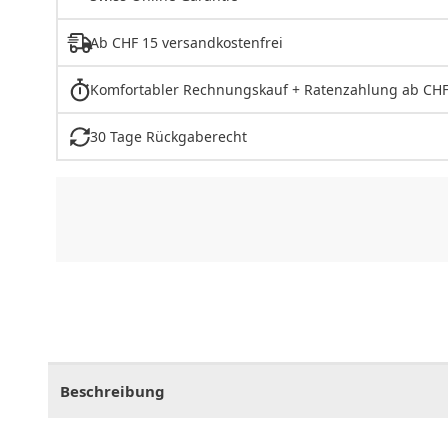
Ab CHF 15 versandkostenfrei
Komfortabler Rechnungskauf + Ratenzahlung ab CHF
30 Tage Rückgaberecht
CHF
0.00
CHF
0.00
CHF
0.00
CHF
0.00
CHF
0.
Beschreibung