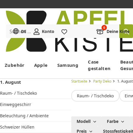
Suchen ...
DE
Konto
Merkliste
Deine Kiste
Menü
Case
Beau
Zubehör
Apple
Samsung
gestalten
Gesu
Startseite
Party Deko
1. August
1. August
Raum- / Tischdeko
Raum- / Tischdeko
Ein
Einweggeschirr
Beleuchtung / Ambiente
1.
Modell
Farbe
August
Schweizer Hüllen
Preis
Stossfestigkei