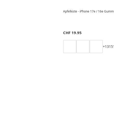
Apfelkiste - iPhone 17e / 16e Gummi 
CHF
19.95
+
13
15