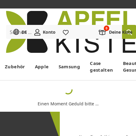
Suchen ...
DE
Konto
Merkliste
Deine Kiste
Menü
Case
Beau
Zubehör
Apple
Samsung
gestalten
Gesu
Einen Moment Geduld bitte …
Newsletter
bestellen