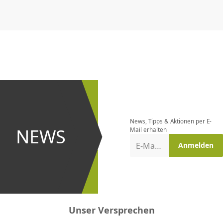
CHF
0.00
CHF
0.00
CHF
0.00
CHF
0.00
CHF
0.00
CH
Newsletter
bestellen
News, Tipps & Aktionen per E-
und bei
NEWS
Mail erhalten
Aktionen
E-Mail-Adresse
Anmelden
erster
sein!
Unser Versprechen