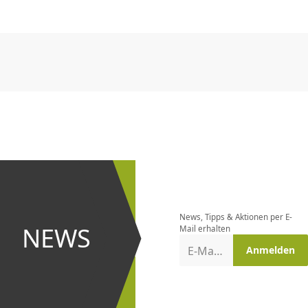
CHF
0.00
CHF
0.00
CHF
0.00
CHF
0.00
CHF
0.00
CH
CHF
0.00
CHF
0.00
CHF
0.00
CHF
0.00
CHF
0.00
CH
Newsletter
bestellen
News, Tipps & Aktionen per E-
und bei
NEWS
Mail erhalten
Aktionen
E-Mail-Adresse
Anmelden
erster
sein!