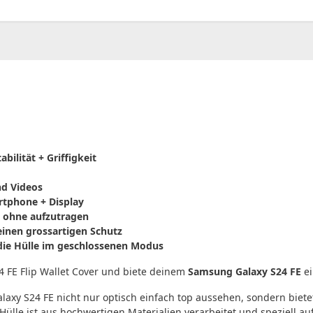
00
CHF
0.00
bilität + Griffigkeit
nd Videos
rtphone + Display
, ohne aufzutragen
 einen grossartigen Schutz
 die Hülle im geschlossenen Modus
 FE Flip Wallet Cover und biete deinem
Samsung Galaxy S24 FE
ei
laxy S24 FE nicht nur optisch einfach top aussehen, sondern biet
Hülle ist aus hochwertigen Materialien verarbeitet und speziell a