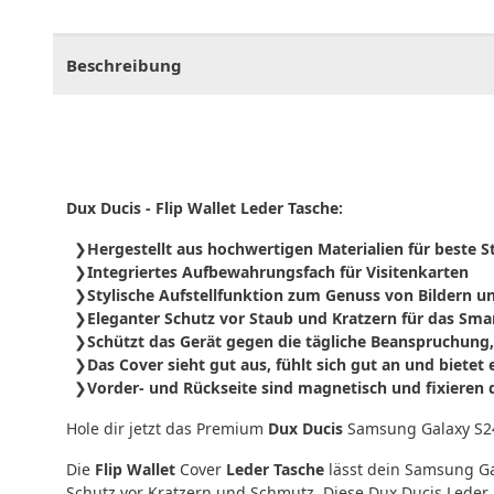
CHF
0.00
CHF
0.00
CHF
0.00
CHF
0.00
CHF
0.
Beschreibung
Dux Ducis - Flip Wallet Leder Tasche:
Hergestellt aus hochwertigen Materialien für beste Sta
Integriertes Aufbewahrungsfach für Visitenkarten
Stylische Aufstellfunktion zum Genuss von Bildern u
Eleganter Schutz vor Staub und Kratzern für das Sma
Schützt das Gerät gegen die tägliche Beanspruchung
Das Cover sieht gut aus, fühlt sich gut an und bietet
Vorder- und Rückseite sind magnetisch und fixieren
Hole dir jetzt das Premium
Dux Ducis
Samsung Galaxy S24
Die
Flip Wallet
Cover
Leder Tasche
lässt dein Samsung Ga
Schutz vor Kratzern und Schmutz. Diese Dux Ducis Leder 