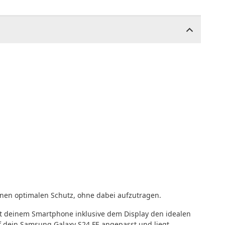
nen optimalen Schutz, ohne dabei aufzutragen.
et deinem Smartphone inklusive dem Display den idealen
uf dein Samsung Galaxy S24 FE angepasst und liegt