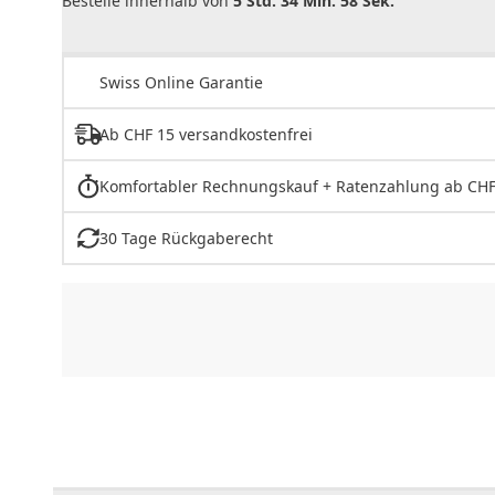
Bestelle innerhalb von
5 Std. 34 Min. 58 Sek.
Swiss Online Garantie
Ab CHF 15 versandkostenfrei
Komfortabler Rechnungskauf + Ratenzahlung ab CHF
30 Tage Rückgaberecht
CHF
0.00
CHF
0.00
CHF
0.00
CHF
0.00
CHF
0.