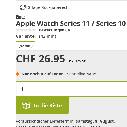
30 Tage Rückgaberecht
Eiger
Apple Watch Series 11 / Series 
Bewertungen
(0)
Variante:
(42 mm)
(42 mm)
CHF
26.95
inkl. MwSt.
Nur noch 4 auf Lager
| Schnellversand
In die Kiste
Voraussichtlicher Liefertermin:
Samstag, 8. August
.